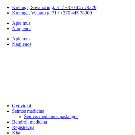
Kretinga, Savanorių g. 31 / +370 445 79279
Kretinga, Vytauto g. 71 / +370 445 78909
Apie mus
Naujienos
Apie mus
Naujienos
Gydytojai
Šeimos medicina
Šeimos medicinos paslaugos
Bendroji medicina
Registracija
Kita